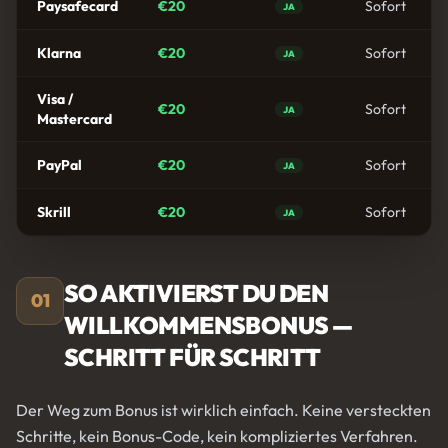
Paysafecard
€20
Sofort
JA
Klarna
€20
Sofort
JA
Visa /
€20
Sofort
JA
Mastercard
PayPal
€20
Sofort
JA
Skrill
€20
Sofort
JA
SO AKTIVIERST DU DEN
01
WILLKOMMENSBONUS —
SCHRITT FÜR SCHRITT
Der Weg zum Bonus ist wirklich einfach. Keine versteckten
Schritte, kein Bonus-Code, kein kompliziertes Verfahren.