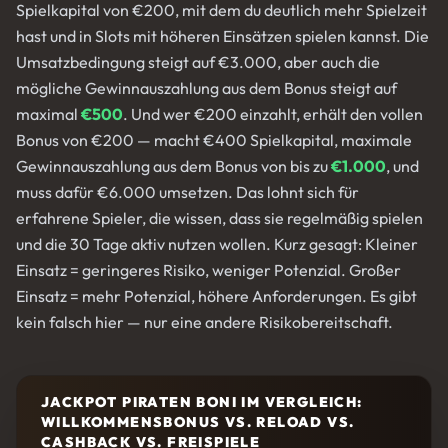
Spielkapital von €200, mit dem du deutlich mehr Spielzeit
hast und in Slots mit höheren Einsätzen spielen kannst. Die
Umsatzbedingung steigt auf €3.000, aber auch die
mögliche Gewinnauszahlung aus dem Bonus steigt auf
maximal
€500
. Und wer €200 einzahlt, erhält den vollen
Bonus von €200 — macht €400 Spielkapital, maximale
Gewinnauszahlung aus dem Bonus von bis zu
€1.000
, und
muss dafür €6.000 umsetzen. Das lohnt sich für
erfahrene Spieler, die wissen, dass sie regelmäßig spielen
und die 30 Tage aktiv nutzen wollen. Kurz gesagt: Kleiner
Einsatz = geringeres Risiko, weniger Potenzial. Großer
Einsatz = mehr Potenzial, höhere Anforderungen. Es gibt
kein falsch hier — nur eine andere Risikobereitschaft.
JACKPOT PIRATEN BONI IM VERGLEICH:
WILLKOMMENSBONUS VS. RELOAD VS.
CASHBACK VS. FREISPIELE