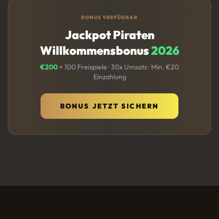
BONUS VERFÜGBAR
Jackpot Piraten
Willkommensbonus
2026
€200
+ 100 Freispiele · 30x Umsatz · Min. €20
Einzahlung
BONUS JETZT SICHERN