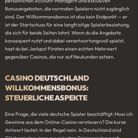
persönlichen Account-Managern und exklusiven
Bonusangeboten, die normalen Spielern nicht zugänglich
sind. Der Willkommensbonus ist also kein Endpunkt — er
ist der Startschuss für eine langfristige Spielerbeziehung,
die sich für beide Seiten lohnt. Wenn du die Angebote
konsequent nutzt und dabei verantwortungsvoll spielst,
hast du bei Jackpot Piraten einen echten Mehrwert
gegenüber Casinos, die nur auf Neukunden setzen.
CASINO DEUTSCHLAND
WILLKOMMENSBONUS:
STEUERLICHE ASPEKTE
Eine Frage, die viele deutsche Spieler beschäftigt: Muss ich
Gewinne aus dem Online-Casino versteuern? Die kurze
Antwort lautet: In der Regel nein. In Deutschland sind