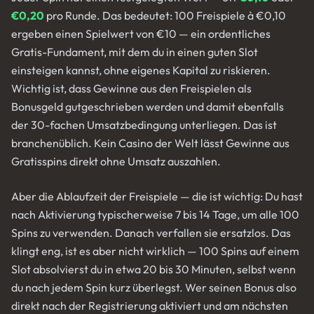
€0,20
pro Runde. Das bedeutet: 100 Freispiele à €0,10
ergeben einen Spielwert von €10 — ein ordentliches
Gratis-Fundament, mit dem du in einen guten Slot
einsteigen kannst, ohne eigenes Kapital zu riskieren.
Wichtig ist, dass Gewinne aus den Freispielen als
Bonusgeld gutgeschrieben werden und damit ebenfalls
der 30-fachen Umsatzbedingung unterliegen. Das ist
branchenüblich. Kein Casino der Welt lässt Gewinne aus
Gratisspins direkt ohne Umsatz auszahlen.
Aber die Ablaufzeit der Freispiele — die ist wichtig: Du hast
nach Aktivierung typischerweise 7 bis 14 Tage, um alle 100
Spins zu verwenden. Danach verfallen sie ersatzlos. Das
klingt eng, ist es aber nicht wirklich — 100 Spins auf einem
Slot absolvierst du in etwa 20 bis 30 Minuten, selbst wenn
du nach jedem Spin kurz überlegst. Wer seinen Bonus also
direkt nach der Registrierung aktiviert und am nächsten