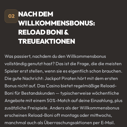
NACH DEM
02
WILLKOMMENSBONUS:
RELOAD BONI &
TREUEAKTIONEN
Was passiert, nachdem du den Willkommensbonus
vollständig genutzt hast? Das ist die Frage, die die meisten
Spieler erst stellen, wenn sie es eigentlich schon brauchen.
Die gute Nachricht: Jackpot Piraten hört mit dem ersten
Bonus nicht auf. Das Casino bietet regelmäßige Reload-
Boni für Bestandskunden — typischerweise wöchentliche
Angebote mit einem 50%-Match auf deine Einzahlung, plus
zusätzliche Freispiele. Anders als der Willkommensbonus
erscheinen Reload-Boni oft montags oder mittwochs,
manchmal auch als Überraschungsaktionen per E-Mail.