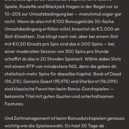
Spiele, Roulette und Blackjack tragen in der Regel nur zu
10–20% zur Umsatzbedingung bei — manchmal sogar gar
nicht. Wenn du also mit €100 Bonusgeld die 30-fache
Umsatzbedingung erfüllen willst, brauchst du €3.000 an
Slot-Einsätzen. Das klingt nach viel, aber bei einem Slot
mit €0,50 Einsatz pro Spin sind das 6.000 Spins — bei
einer moderaten Session von 300 Spins pro Stunde
schaffst du das in 20 Stunden Spielzeit. Wähle dabei Slots
mit einem RTP von mindestens 96%, denn die geben dir
statistisch mehr Spins für dasselbe Kapital. Book of Dead
(96,21%), Gonzo's Quest (95,97%) und Starburst (96,09%)
sind klassische Favoriten beim Bonus-Durchspielen —
bekannte Titel mit guten Quoten und unterhaltsamen
Features.
Und Zeitmanagement ist beim Bonusdurchspielen genauso
wichtig wie die Spielauswahl. Du hast 30 Tage ab