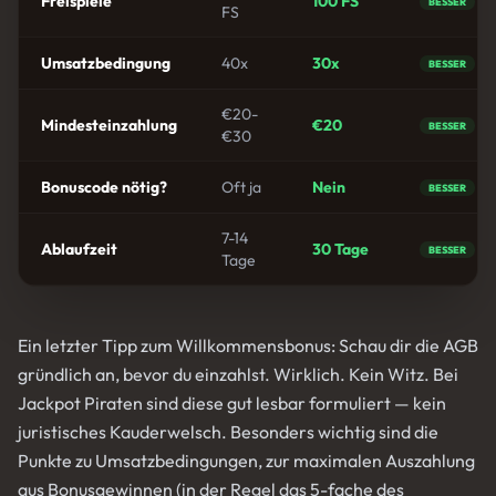
Freispiele
100 FS
BESSER
FS
Umsatzbedingung
40x
30x
BESSER
€20-
Mindesteinzahlung
€20
BESSER
€30
Bonuscode nötig?
Oft ja
Nein
BESSER
7-14
Ablaufzeit
30 Tage
BESSER
Tage
Ein letzter Tipp zum Willkommensbonus: Schau dir die AGB
gründlich an, bevor du einzahlst. Wirklich. Kein Witz. Bei
Jackpot Piraten sind diese gut lesbar formuliert — kein
juristisches Kauderwelsch. Besonders wichtig sind die
Punkte zu Umsatzbedingungen, zur maximalen Auszahlung
aus Bonusgewinnen (in der Regel das 5-fache des