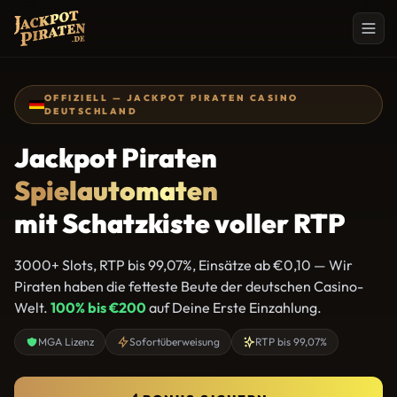
OFFIZIELL — JACKPOT PIRATEN CASINO
DEUTSCHLAND
Jackpot Piraten
Spielautomaten
mit Schatzkiste voller RTP
3000+ Slots, RTP bis 99,07%, Einsätze ab €0,10 — Wir
Piraten haben die fetteste Beute der deutschen Casino-
Welt.
100% bis €200
auf Deine Erste Einzahlung.
MGA Lizenz
Sofortüberweisung
RTP bis 99,07%