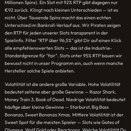
Millionen Spins). Ein Slot mit 92% RTP gibt dagegen nur
€92 zurück. Klingt nach kleinen Unterschieden — ist es
nicht. Über Tausende Spins macht das einen echten
Unterschied im Bankroll-Verlauf aus. Wir Piraten zeigen
den RTP für jeden unserer Slots transparent in der
Spielinfo. Filter "RTP über 96,5%" gibt Dir auf einen Klick
alle empfehlenswerten Slots — das ist die Industrie-
Standardgrenze für "fair". Slots unter 95% RTP bauen wir
bewusst nicht in unser Programm ein, auch wenn manche
Hersteller solche Spiele anbieten.
Volatilität ist die andere große Variable. Hohe Volatilität
bedeutet seltene aber große Gewinne — Razor Shark,
Money Train 3, Book of Dead. Niedrige Volatilität bedeutet
häufige aber kleine Gewinne — Starburst, Big Bass
Bonanza, Sweet Bonanza Xmas. Mittlere Volatilität ist der
Sweet Spot für die meisten Spieler — Slots wie Gates of
Olympus, Wolf Gold oder Reactoonz. Welche Volatilität Du