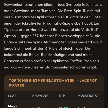
Gewinnkombinationen bilden. Neue Symbole fallen nach,
mehr Gewinne, mehr Tumbles. Die Free-Spin-Runde mit
ihren Bombast-Multiplikatoren bis 100x macht den Slot zu
einem der lukrativsten Pragmatic-Spiele überhaupt. Ein
Tipp aus erster Hand: Sweet Bonanza hat die "Ante Bet"-
Option — gegen 25% höheren Einsatz verdoppelst Du die
Chance auf Free Spins. Mathematisch gesehen ist das auf
lange Sicht neutral (der RTP bleibt gleich), aber Du
bekommst die Bonus-Runde häufiger und hast mehr
Chancen auf den großen Multiplikator-Treffer. Probier's
mal aus — viele unserer Stammspieler schwören drauf.
TOP 10 HIGH-RTP SPIELAUTOMATEN — JACKPOT
PIRATEN
SLOT
PROVIDER
RTP
VOLATILITÄT
Mega