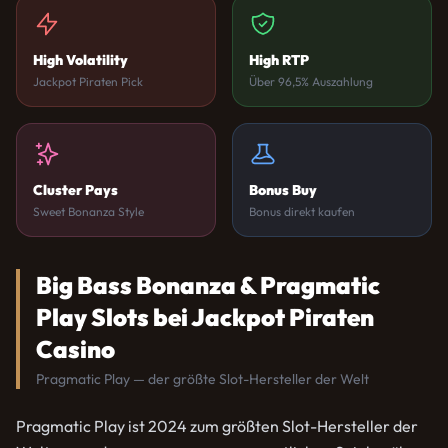
High Volatility
High RTP
Jackpot Piraten Pick
Über 96,5% Auszahlung
Cluster Pays
Bonus Buy
Sweet Bonanza Style
Bonus direkt kaufen
Big Bass Bonanza & Pragmatic
Play Slots bei Jackpot Piraten
Casino
Pragmatic Play — der größte Slot-Hersteller der Welt
Pragmatic Play ist 2024 zum größten Slot-Hersteller der