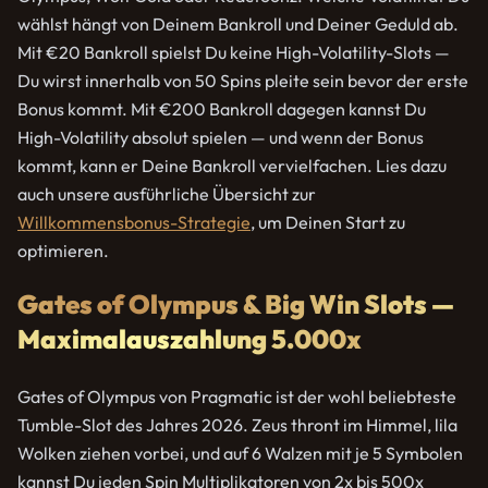
wählst hängt von Deinem Bankroll und Deiner Geduld ab.
Mit €20 Bankroll spielst Du keine High-Volatility-Slots —
Du wirst innerhalb von 50 Spins pleite sein bevor der erste
Bonus kommt. Mit €200 Bankroll dagegen kannst Du
High-Volatility absolut spielen — und wenn der Bonus
kommt, kann er Deine Bankroll vervielfachen. Lies dazu
auch unsere ausführliche Übersicht zur
Willkommensbonus-Strategie
, um Deinen Start zu
optimieren.
Gates of Olympus & Big Win Slots —
Maximalauszahlung 5.000x
Gates of Olympus von Pragmatic ist der wohl beliebteste
Tumble-Slot des Jahres 2026. Zeus thront im Himmel, lila
Wolken ziehen vorbei, und auf 6 Walzen mit je 5 Symbolen
kannst Du jeden Spin Multiplikatoren von 2x bis 500x