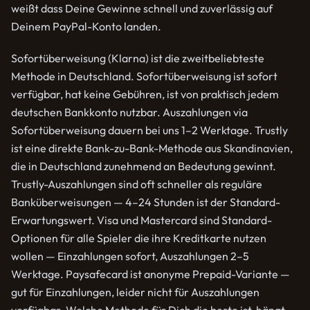
weißt dass Deine Gewinne schnell und zuverlässig auf
Deinem PayPal-Konto landen.
Sofortüberweisung (Klarna) ist die zweitbeliebteste
Methode in Deutschland. Sofortüberweisung ist sofort
verfügbar, hat keine Gebühren, ist von praktisch jedem
deutschen Bankkonto nutzbar. Auszahlungen via
Sofortüberweisung dauern bei uns 1–2 Werktage. Trustly
ist eine direkte Bank-zu-Bank-Methode aus Skandinavien,
die in Deutschland zunehmend an Bedeutung gewinnt.
Trustly-Auszahlungen sind oft schneller als reguläre
Banküberweisungen — 4–24 Stunden ist der Standard-
Erwartungswert. Visa und Mastercard sind Standard-
Optionen für alle Spieler die ihre Kreditkarte nutzen
wollen — Einzahlungen sofort, Auszahlungen 2–5
Werktage. Paysafecard ist anonyme Prepaid-Variante —
gut für Einzahlungen, leider nicht für Auszahlungen