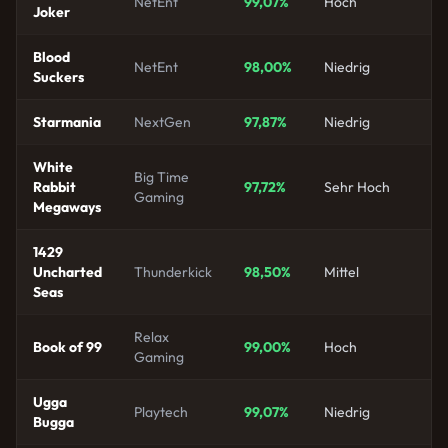
NetEnt
99,07%
Hoch
Joker
Blood
NetEnt
98,00%
Niedrig
Suckers
Starmania
NextGen
97,87%
Niedrig
White
Big Time
Rabbit
97,72%
Sehr Hoch
Gaming
Megaways
1429
Uncharted
Thunderkick
98,50%
Mittel
Seas
Relax
Book of 99
99,00%
Hoch
Gaming
Ugga
Playtech
99,07%
Niedrig
Bugga