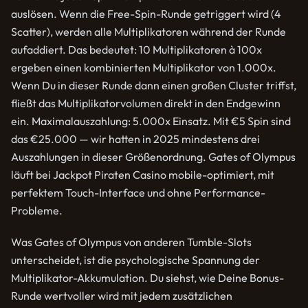
auslösen. Wenn die Free-Spin-Runde getriggert wird (4
Scatter), werden alle Multiplikatoren während der Runde
aufaddiert. Das bedeutet: 10 Multiplikatoren à 100x
ergeben einen kombinierten Multiplikator von 1.000x.
Wenn Du in dieser Runde dann einen großen Cluster triffst,
fließt das Multiplikatorvolumen direkt in den Endgewinn
ein. Maximalauszahlung: 5.000x Einsatz. Mit €5 Spin sind
das €25.000 — wir hatten in 2025 mindestens drei
Auszahlungen in dieser Größenordnung. Gates of Olympus
läuft bei Jackpot Piraten Casino mobile-optimiert, mit
perfektem Touch-Interface und ohne Performance-
Probleme.
Was Gates of Olympus von anderen Tumble-Slots
unterscheidet, ist die psychologische Spannung der
Multiplikator-Akkumulation. Du siehst, wie Deine Bonus-
Runde wertvoller wird mit jedem zusätzlichen