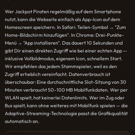
Wer Jackpot Piraten regelmäßig auf dem Smartphone
nutzt, kann die Webseite einfach als App-Icon auf dem
Homescreen speichern. In Safari: Teilen-Symbol → "Zum
Home-Bildschirm hinzufügen". In Chrome: Drei-Punkte-
Menü → "App installieren". Das dauert 10 Sekunden und
gibt Dir einen direkten Zugriff wie bei einer echten App —
inklusive Vollbildmodus, eigenem Icon, schnellem Start.
Wir empfehlen das jedem Stammspieler, weil es den
Zugriff erheblich vereinfacht. Datenverbrauch ist
überschaubar: Eine durchschnittliche Slot-Sitzung von 30
Minuten verbraucht 50–100 MB Mobilfunkdaten. Wer per
WLAN spielt, hat keinerlei Datenlimits. Wer im Zug oder
Bus spielt, kann ohne weiteres mit Mobilfunk spielen — die
Adaptive-Streaming-Technologie passt die Grafikqualität
automatisch an.