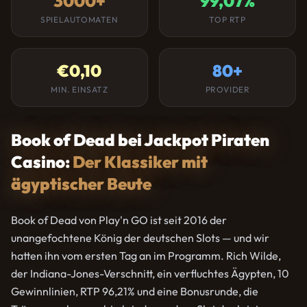
3000+
99,07%
SPIELAUTOMATEN
TOP RTP
€0,10
80+
MIN. EINSATZ
PROVIDER
Book of Dead bei Jackpot Piraten
Casino:
Der Klassiker mit
ägyptischer Beute
Book of Dead von Play'n GO ist seit 2016 der
unangefochtene König der deutschen Slots — und wir
hatten ihn vom ersten Tag an im Programm. Rich Wilde,
der Indiana-Jones-Verschnitt, ein verfluchtes Ägypten, 10
Gewinnlinien, RTP 96,21% und eine Bonusrunde, die