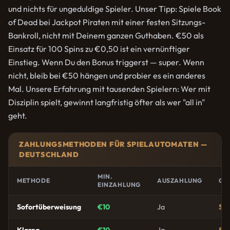
und nichts für ungeduldige Spieler. Unser Tipp: Spiele Book
of Dead bei Jackpot Piraten mit einer festen Sitzungs-
Bankroll, nicht mit Deinem ganzen Guthaben. €50 als
Einsatz für 100 Spins zu €0,50 ist ein vernünftiger
Einstieg. Wenn Du den Bonus triggerst — super. Wenn
nicht, bleib bei €50 hängen und probier es ein anderes
Mal. Unsere Erfahrung mit tausenden Spielern: Wer mit
Disziplin spielt, gewinnt langfristig öfter als wer "all in"
geht.
ZAHLUNGSMETHODEN FÜR SPIELAUTOMATEN —
DEUTSCHLAND
MIN.
METHODE
AUSZAHLUNG
GE
EINZAHLUNG
Sofortüberweisung
€10
Ja
Sof