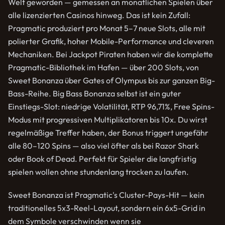
Welt geworden — gemessen an monatlichen Spielen über
alle lizenzierten Casinos hinweg. Das ist kein Zufall:
Pragmatic produziert pro Monat 5–7 neue Slots, alle mit
polierter Grafik, hoher Mobile-Performance und cleveren
Mechaniken. Bei Jackpot Piraten haben wir die komplette
Pragmatic-Bibliothek im Hafen — über 200 Slots, von
Sweet Bonanza über Gates of Olympus bis zur ganzen Big-
Bass-Reihe. Big Bass Bonanza selbst ist ein guter
Einstiegs-Slot: niedrige Volatilität, RTP 96,71%, Free Spins-
Modus mit progressiven Multiplikatoren bis 10x. Du wirst
regelmäßige Treffer haben, der Bonus triggert ungefähr
alle 80–120 Spins — also viel öfter als bei Razor Shark
oder Book of Dead. Perfekt für Spieler die langfristig
spielen wollen ohne stundenlang trocken zu laufen.
Sweet Bonanza ist Pragmatic's Cluster-Pays-Hit — kein
traditionelles 5x3-Reel-Layout, sondern ein 6x5-Grid in
dem Symbole verschwinden wenn sie