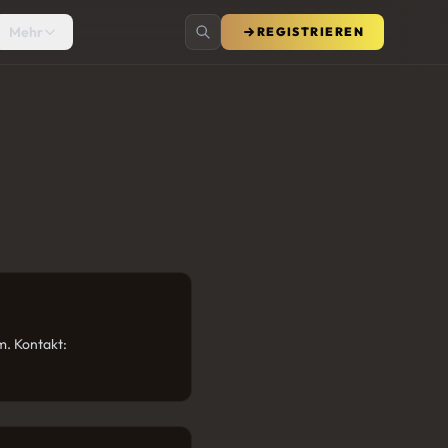
Mehr
REGISTRIEREN
m. Kontakt: