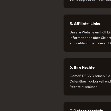
5. Affiliate-Links
Unsere Website enthält Lin
Informationen über Sie erf
empfehlen Ihnen, deren Da
6. Ihre Rechte
Gemäß DSGVO haben Sie da
Datenübertragbarkeit und 
Rechte auszuüben.
7. Datensicherheit